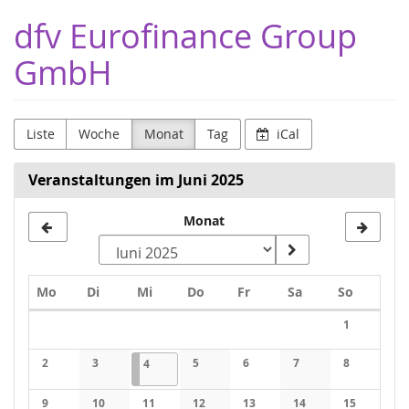
Zum
dfv Eurofinance Group
Haupt-
Inhalt
GmbH
springen
Liste
Woche
Monat
Tag
iCal
Veranstaltungen im Juni 2025
Monat
Montag
Dienstag
Mittwoch
Donnerstag
Freitag
Samstag
Sonntag
Mo
Di
Mi
Do
Fr
Sa
So
Kalender
1
Keine Veran
2
3
04.06.2025
1 Veranstaltung
5
6
7
8
4
Keine Veranstaltungen
Keine Veranstaltungen
Keine Veranstaltungen
Keine Veranstaltungen
Keine Veranstaltung
Keine Veran
9
10
11
12
13
14
15