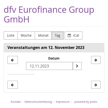
Zum
dfv Eurofinance Group
Haupt-
Inhalt
GmbH
springen
Liste
Woche
Monat
Tag
iCal
Veranstaltungen am 12. November 2023
Datum
Datum
zur
Anzeige
auswählen
Kontakt
Datenschutzerklärung
Impressum
powered by pretix