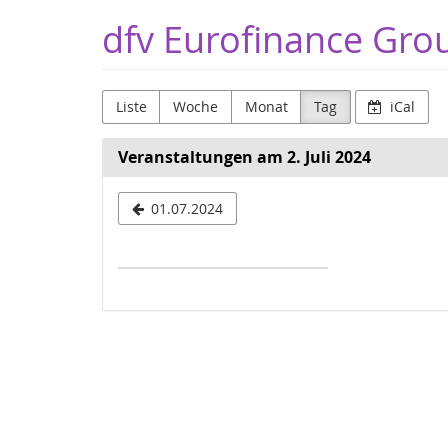
Zum
dfv Eurofinance Gr
Haupt-
Inhalt
springen
Liste
Woche
Monat
Tag
iCal
Veranstaltungen am 2. Juli 2024
Datum
01.07.2024
zur
Anzeige
auswählen