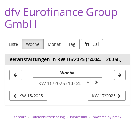
Zum
dfv Eurofinance Group
Haupt-
Inhalt
GmbH
springen
Liste
Woche
Monat
Tag
iCal
Veranstaltungen in KW 16/2025 (14.04. – 20.04.)
Woche
Woche
zur
Anzeige
KW 15/2025
KW 17/2025
auswählen
Kontakt
Datenschutzerklärung
Impressum
powered by pretix