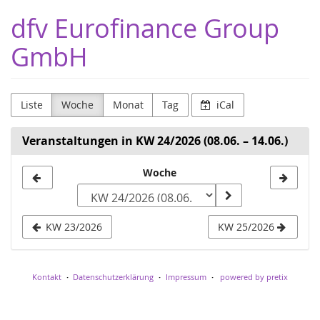
Zum
dfv Eurofinance Group
Haupt-
Inhalt
GmbH
springen
Liste
Woche
Monat
Tag
iCal
Veranstaltungen in KW 24/2026 (08.06. – 14.06.)
Woche
Woche
zur
Anzeige
KW 23/2026
KW 25/2026
auswählen
Kontakt
Datenschutzerklärung
Impressum
powered by pretix