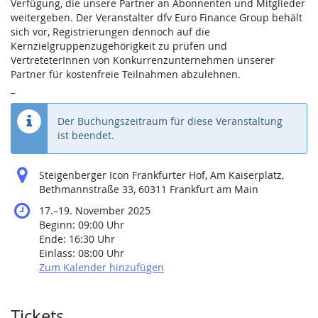
Verfügung, die unsere Partner an Abonnenten und Mitglieder
weitergeben. Der Veranstalter dfv Euro Finance Group behält
sich vor, Registrierungen dennoch auf die
Kernzielgruppenzugehörigkeit zu prüfen und
VertreteterInnen von Konkurrenzunternehmen unserer
Partner für kostenfreie Teilnahmen abzulehnen.
_
Der Buchungszeitraum für diese Veranstaltung
ist beendet.
Steigenberger Icon Frankfurter Hof, Am Kaiserplatz,
Bethmannstraße 33, 60311 Frankfurt am Main
bis
17.
–
19. November 2025
Beginn:
09:00
Uhr
Ende:
16:30
Uhr
Einlass:
08:00
Uhr
Zum Kalender hinzufügen
Produkte
Tickets